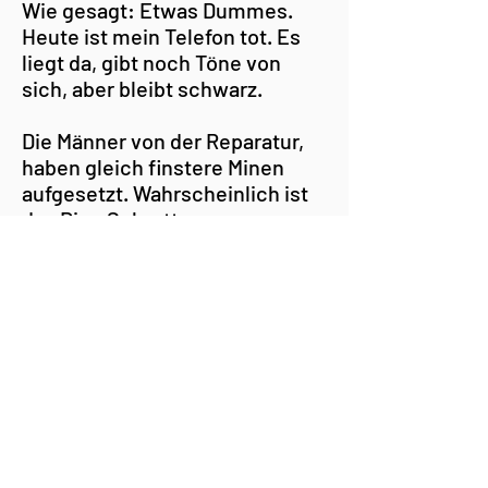
Wie gesagt: Etwas Dummes.
Heute ist mein Telefon tot. Es
liegt da, gibt noch Töne von
sich, aber bleibt schwarz.
Die Männer von der Reparatur,
haben gleich finstere Minen
aufgesetzt. Wahrscheinlich ist
das Ding Schrott.
Aber ich habe keine Angst davor
soetwas zu verlieren.
next.
hallo@saschakodytek.com
kein Impressum nach § 18 MStV